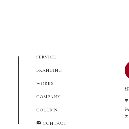
SERVICE
BRANDING
WORKS
株
COMPANY
〒
兵
COLUMN
カ
CONTACT