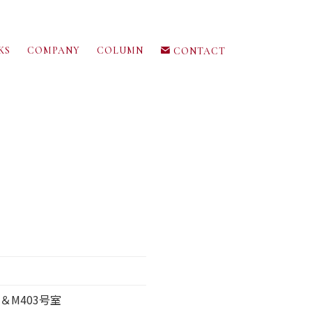
KS
COMPANY
COLUMN
CONTACT
＆M403号室