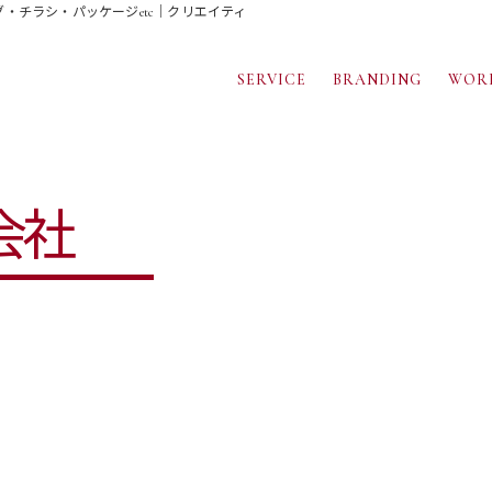
・チラシ・パッケージetc｜クリエイティブの力でもう一歩、先へ。
SERVICE
BRANDING
WOR
会社