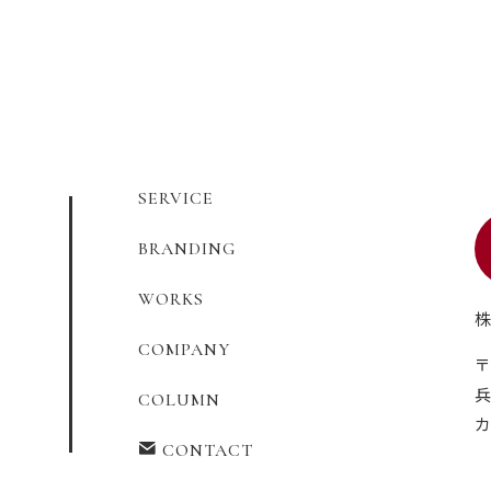
SERVICE
BRANDING
WORKS
株
COMPANY
〒
兵
COLUMN
カ
CONTACT